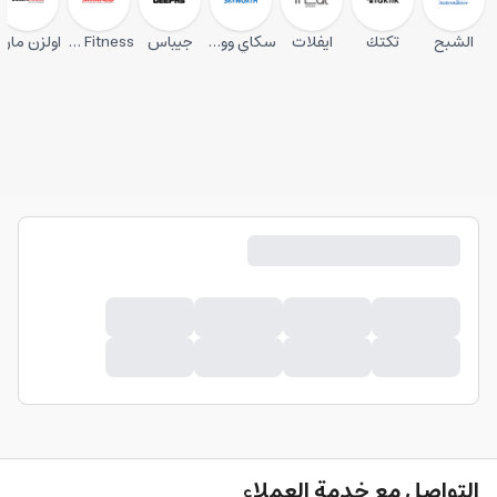
الشبح
تكتك
ايفلات
سكاي وورث
جيباس
Sparnod Fitness
اولزن مارك
التواصل مع خدمة العملاء