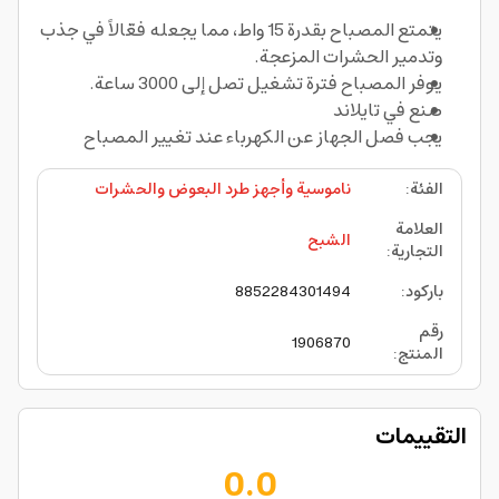
يتمتع المصباح بقدرة 15 واط، مما يجعله فعّالاً في جذب
وتدمير الحشرات المزعجة.
يوفر المصباح فترة تشغيل تصل إلى 3000 ساعة.
صنع في تايلاند
يجب فصل الجهاز عن الكهرباء عند تغيير المصباح
الفئة
:
ناموسية وأجهز طرد البعوض والحشرات
العلامة
الشبح
التجارية
:
باركود
:
8852284301494
رقم
1906870
المنتج
:
التقييمات
0.0