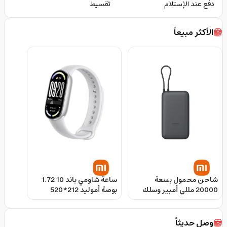
دفع عند الإستلام
تقسيط
الأكثر مبيعاً
شاحن محمول بسعة
ساعة شاومي باند 10 1.72
20000 مللي أمبير وسلك
بوصة أموليد 212*520
مدمج شاومي Xiaomi
بكسل معدل تحديث 60
Power Bank
هرتز Xiaomi Smart Band
10
وصل حديثاً