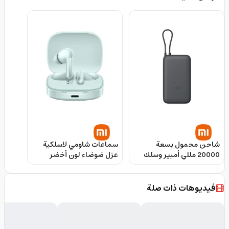
شاحن محمول بسعة
سماعات شاومي لاسلكية
20000 مللي أمبير وسلك
عزل ضوضاء لون أخضر
مدمج شاومي Xiaomi
كورال Xiaomi Redmi Buds
6
Power Bank
فيديوهات ذات صلة