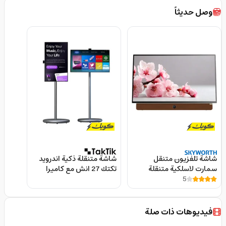
وصل حديثاً
شاشة تلفزيون متنقل
شاشة متنقلة ذكية اندرويد
سمارت لاسلكية متنقلة
تكتك 27 انش مع كاميرا
5
سكاي وورث 24 بوصة
مدمجة Taktik Portable
Smart Screen With Built-
Skyworth Portable Smart
in Camera
Google TV
فيديوهات ذات صلة