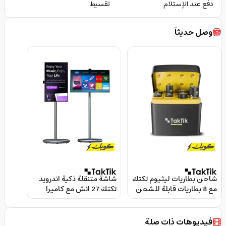
دفع عند الإستلام
تقسيط
وصل حديثاً
شاحن بطاريات ليثيوم تكتك
شاشة متنقلة ذكية اندرويد
مع 8 بطاريات قابلة للشحن
تكتك 27 انش مع كاميرا
5 فولت Taktik Powerpods
مدمجة Taktik Portable
Smart Screen With Built-
Batteries With Charger
in Camera
فيديوهات ذات صلة