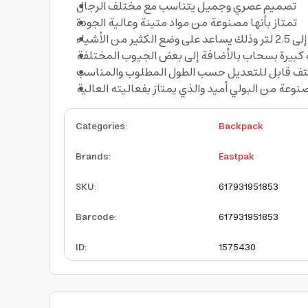
تصميم عصري وجميل يتناسب مع مختلف الرجال
تمتاز بأنها مصنوعة من مواد متينة وعالية الجودة
 من الأشياء
 كبيرة بسحاب بالأضافة إلى بعض الجيوب المختلفة
تف قابل للتعديل حسب الطول المطلوب والمناسب
صنوعة من البولي أميد والذي يمتاز بفعاليته العالية
Categories
:
Backpack
Brands
:
Eastpak
SKU
:
617931951853
Barcode
:
617931951853
ID
:
1575430