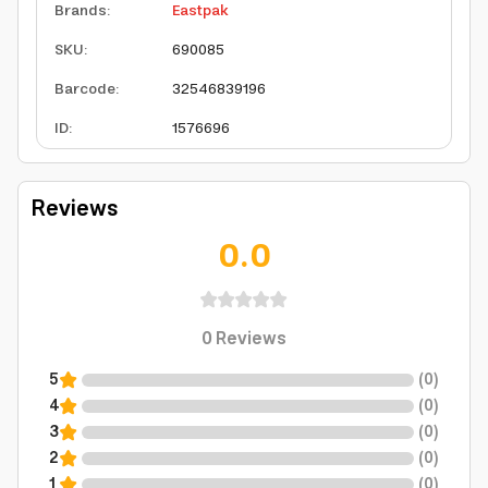
Brands
:
Eastpak
SKU
:
690085
Barcode
:
32546839196
ID
:
1576696
Reviews
0.0
0
Reviews
5
(
0
)
4
(
0
)
3
(
0
)
2
(
0
)
1
(
0
)