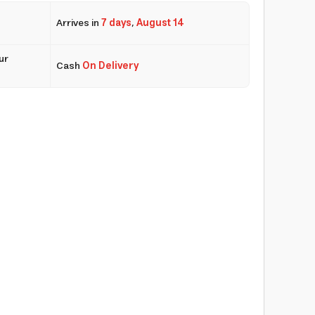
Arrives in
7 days
,
August 14
ur
Cash
On Delivery