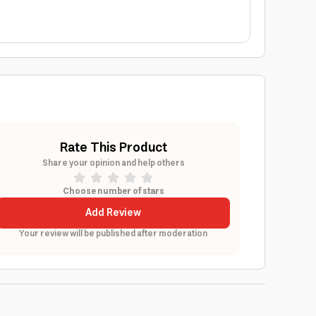
Rate This Product
Share your opinion and help others
Choose number of stars
Add Review
Your review will be published after moderation