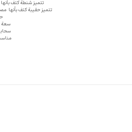
تتميز شنطة كتف بأنها 
تتميز حقيبة كتف بأنها مصن
حز
سعة تخزين ك
سحابا
مناسبة