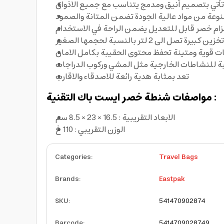
تأتي بتصميم أنيق ومدمج يتناسب مع جميع الاذواق
وعة من مواد عالية الجودة تضمن المتانة والصمود
ام خصر قابل للتعديل يضمن الراحة في الاستخدام
بيرة تصل الى 2 لتر بالنسبة لحجمها الصغير
ت قوية ومتينة تحفظ محتوى الحقيبة بكامل الامان
 للنشاطات الخارجية مثل المشي وركوب الدراجات
تعد بمثابة هدية رائعة للاصدقاء والاقارب
مواصفات شنطة خصر ايست باك التقنية :
الابعاد التقريبية : 16.5 × 23 × 8.5 سم
الوزن التقريبي : 110 غ
Categories
:
Travel Bags
Brands
:
Eastpak
SKU
:
541470902874
Barcode
:
5414709028749