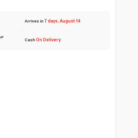
Arrives in
7 days
,
August 14
ur
Cash
On Delivery