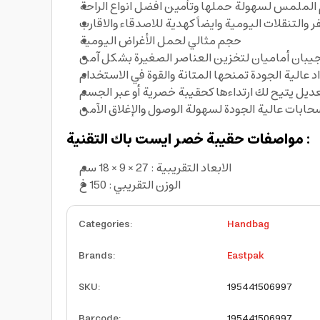
الملمس لسهولة حملها وتأمين افضل انواع الراحة
 والتنقلات اليومية وايضاً كهدية للاصدقاء والاقارب
حجم مثالي لحمل الأغراض اليومية
يبان أماميان لتخزين العناصر الصغيرة بشكل آمن
 عالية الجودة تمنحها المتانة والقوة في الاستخدام
عديل يتيح لك ارتداءها كحقيبة خصرية أو عبر الجسم
حابات عالية الجودة لسهولة الوصول والإغلاق الآمن
مواصفات حقيبة خصر ايست باك التقنية :
الابعاد التقريبية : 27 × 9 × 18 سم
الوزن التقريبي : 150 غ
Categories
:
Handbag
Brands
:
Eastpak
SKU
:
195441506997
Barcode
:
195441506997