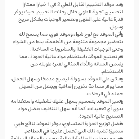
يعد موقد التخييم القابل للطي 2 في 1 خيارا ممتازا
لتحسين تجربة الطهي خلال رحلات التخييم، حيث يوفر
قدرة عالية على الطهي وتحضير الوجبات بشكل مريح
وسهل.
يأتي الموقد مع لوح شواء وموقد قوي، مما يسمح لك
بتحضير مجموعة متنوعة من الأطعمة، بدءا من الشواء
وحتى الوجبات الخفيفة والمشروبات الساخنة.
تم تصنيع الموقد باستخدام مواد عالية الجودة ، مما
يضمن المتانة والأداء المثالي لفترة طويلة من
الاستخدام.
يمكن طي الموقد بسهولة ليصبح مدمجًا وسهل الحمل،
مما يوفر مساحة تخزين إضافية ويجعل من السهل
حمله في الرحلات.
يتميز الموقد بتصميم يسهل عليك تشغيله واستخدامه
بدون أي تعقيدات، كما أنه سهل التنظيف بفضل مواد
التصنيع عالية الجودة.
بفضل توزيع الحرارة المتساوي، يوفر الموقد نتائج طهي
متميزة تشبه تلك التي تحصل عليها في المطاعم.
مصمم بمعايير السلامة العالية، يضمن الموقد السلامة