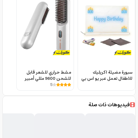
سبورة مضيئة اكريليك
مشط حراري للشعر قابل
للاطفال تعمل عبر يو اس بي
للشحن 9600 مللي أمبير
Light up drawing and
5
230 درجة مئوية Cordless
Hair Straightener Brush
writing board with
colored pens
فيديوهات ذات صلة