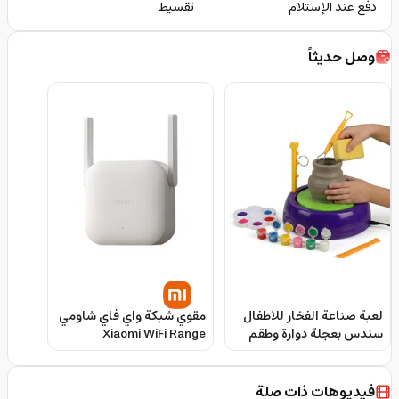
دفع عند الإستلام
تقسيط
وصل حديثاً
لعبة صناعة الفخار للاطفال
مقوي شبكة واي فاي شاومي
سندس بعجلة دوارة وطقم
Xiaomi WiFi Range
الوان Sundus Pottery
Extender N300
Wheel Kit For Kids
فيديوهات ذات صلة