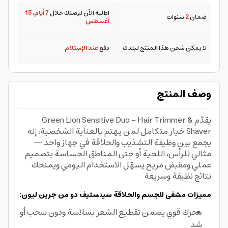
اطلبه الآن ليصلك خلال
7 أيام
،
15
ضمان
2
سنوات
أغسطس
لا يمكن شحن هذا المنتج لبلدك
دفع
عند الإستلام
وصف المنتج
يقدّم Green Lion Sensitive Duo - Hair Trimmer &
Shaver خيار متكامل لمن يهتم بالعناية الشخصية، إنه
يجمع بين وظيفة التشذيب والحلاقة في جهاز واحد —
مثالي للرأس، اللحية أو حتى المناطق الحساسة بتصميم
عملي ومقبض مريح يسهّل الاستخدام اليومي ويمنحك
نتائج نظيفة وسريعة
مميزات مشفى للجسم والحلاقة سينستيف دو من جرين ليون:
محرك قوي يضمن تقطيع الشعر بسلاسة ودون سحب أو
شد