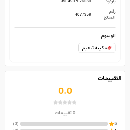
باركود
:
9904907076360
رقم
4077358
المنتج
:
الوسوم
مكينة تنعيم
التقييمات
0.0
0
تقييمات
)
0
(
5