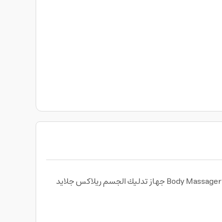
جهاز تدليك الجسم ريلاكس جلايد Body Massager من جرين ليون Green Lion أداة متطورة تُساعد على استرخاء عضلاتك المتوترة. مزود بثمانية رؤوس قابلة للاستبدال، تُمكّنك