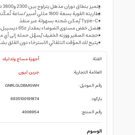
يتميز بنطاق دوران مذهل يتراوح بين 2300 و3800 دورة في الدقيقة، و15 إعدادًا للسرعة تُناسب احتياجاتك.
بطاريته القوية بسعة 1800 مللي أمبير/ساعة تُمكّنه من العمل لمدة ساعة ونصف.
يُمكن شحنه بسهولة عبر منفذ Type-C.
بفضل خفض مستوى الضوضاء بمقدار ≤65 ديسيبل، يضمن "ريلاكس غلايد" جوًا هادئًا.
حجمه الصغير ووزنه الخفيف يُسهّل حمله إلى أي مكان.
يتيح لك المؤقت التلقائي الاسترخاء دون القلق بشأن تمديد جلسة التدليك.
الفئة
:
أجهزة مساج وتدليك
العلامة التجارية
:
جرين ليون
رقم الموديل
:
GNRLGLDBMGWH
باركود
:
6935100191874
رقم المنتج
:
4008954
الوسوم