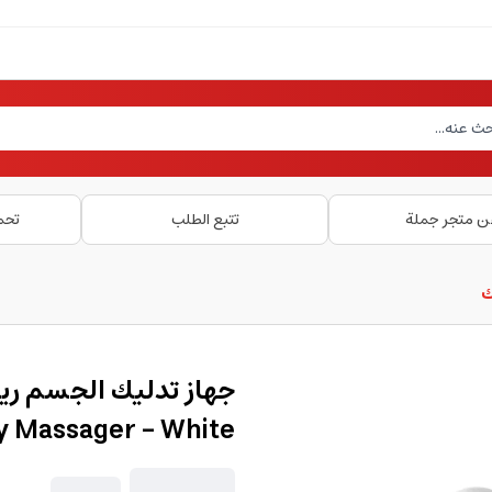
ن متجر جملة
تتبع الطلب
تحم
ك
جهاز تدليك الجسم ري
dy Massager - White