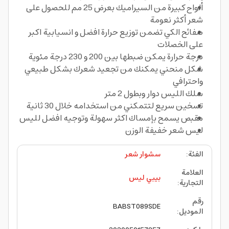
ألواح كبيرة من السيراميك بعرض 25 مم للحصول على
شعر أكثر نعومة
صفائح الكي تضمن توزيع حرارة افضل و انسيابية اكبر
على الخصلات
درجة حرارة يمكن ضبطها بين 200 و 230 درجة مئوية
شكل منحني يمكنك من تجعيد شعرك بشكل طبيعي
واحترافي
سلك الليس دوار وبطول 2 متر
تسخين سريع لتتمكني من استخدامه خلال 30 ثانية
مقبص يسمح بإمساك اكثر سهولة وتوجيه افضل لليس
ليس شعر خفيفة الوزن
الفئة
:
سشوار شعر
العلامة
بيبي ليس
التجارية
:
رقم
BABST089SDE
الموديل
: