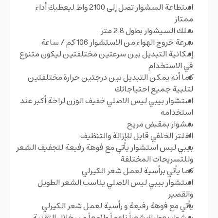
استطاعة السشوار تصل إلى 2100 واط ليعطيك أداء
ممتاز
سلك السيشوار بطول 2.8 متر
سرعة خروج الهواء من الاستشوار 106 كم / ساعة
إمكانية التبديل بين سرعتين مختلفتين ليكون متنوع
في الاستخدام
كما أنه يمكن التبديل بين درجتين حرارة مختلفتين
لتلبية جميع احتياجاتك
استشوار بيبي ليس الاصلي خفيف الوزن لراحة أكبر عند
استخدامه
سشوار بمقبض مريح
الفلتر الخلفي قابل للإزالة والتنظيف
بيبي ليس استشوار يأتي مع فوهة رفيعة لتجفيف الشعر
وللتسريحات المختلفة
كما يأتي برأسية لعمل شعر الكيرلي
استشوار بيبي ليس الاصلي يناسب الشعر الطويل
والقصير
يأتي مع فوهة رفيعة و رأسية لعمل شعر الكيرلي
سشوار يعطيك شعراً ناعماً ولامعاً من خلال التقنية