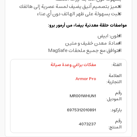
تتميز بتصميم أنيق يضيف لمسة عصرية إلى هاتفك
تثبت بسهولة على ظهر الهاتف دون أي عناء
مواصفات حلقة معدنية بيضاء من أرمور برو:
اللون: ابيض
المادة: معدن خفيف و متين
التوافق:مع جميع ملحقات MagSafe
الفئة
:
مفكات براغي وعدة صيانة
العلامة
Armor Pro
التجارية
:
رقم
MR001WHUN1
الموديل
:
باركود
:
6975312010891
رقم
4073237
المنتج
: