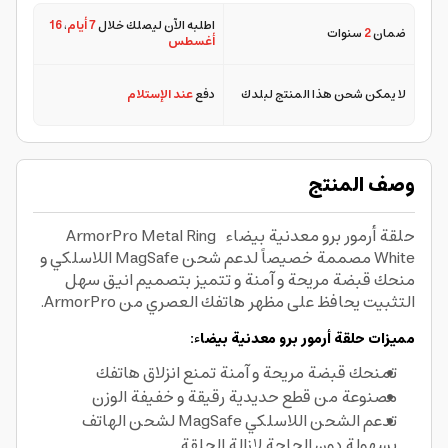
اطلبه الآن ليصلك خلال
7 أيام
،
16
ضمان
2
سنوات
أغسطس
لا يمكن شحن هذا المنتج لبلدك
دفع
عند الإستلام
وصف المنتج
حلقة أرمور برو معدنية بيضاء ArmorPro Metal Ring
White مصممة خصيصاً لدعم شحن MagSafe اللاسلكي و
منحك قبضة مريحة و آمنة و تتميز بتصميم انيق سهل
التثبيت يحافظ على مظهر هاتفك العصري من ArmorPro.
مميزات حلقة أرمور برو معدنية بيضاء:
تمنحك قبضة مريحة و آمنة تمنع انزلاق هاتفك
مصنوعة من قطع حديدية رقيقة و خفيفة الوزن
تدعم الشحن اللاسلكي MagSafe لشحن الهاتف
بسهولة دون الحاجة لإزالة الحلقة