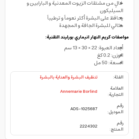
خالٍ من مشتقات الزيوت المعدنية و البارابين و
السيليكون
يحافظ على البشرة أكثر نعوماً و ترطيباً
مثالي للبشرة الجافة و المجهدة
مواصفات كريم النهار انيماري بورليند التقنية:
أبعاد العبوة: 22 × 30 × 13 سم
الوزن: 0.2 كغ
السعة: 50 مل
الفئة
:
تنظيف البشرة والعناية بالبشرة
العلامة
Annemarie Borlind
التجارية
:
رقم
ADS-1025687
الموديل
:
رقم
2224302
المنتج
: