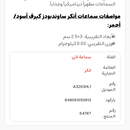
السماعات مظهراً ديناميكياً وجذاباً.
مواصفات سماعات أنكر ساوندبودز كيرف أسود/
أحمر:
الأبعاد التقريبية: 3×2.5 سم
الوزن التقريبي: 0.03 كيلوجرام
الفئة
:
سماعة اذن
العلامة
انكر
التجارية
:
رقم
A3263HL1
الموديل
:
باركود
:
848061050813
رقم
64787
المنتج
: