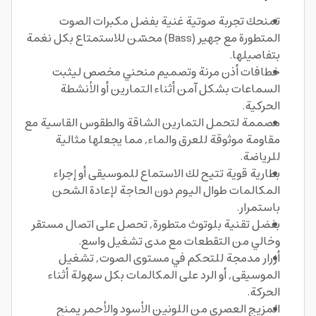
تمنحك تجربة صوتية غنية بفضل مكبرات الصوت
المتطورة مع جهير (Bass) محسّن للاستمتاع بكل نغمة
بتفاصيلها.
خطافات أذن مرنة وتصميم منحني مخصص ليثبت
السماعات بشكل آمن أثناء التمارين أو الأنشطة
الحركية.
مصممة لتحمل التمارين الشاقة والطقوس القاسية مع
مقاومة موثوقة للعرق والماء, مما يجعلها مثالية
للرياضة.
بطارية قوية تتيح لك الاستماع للموسيقى أو إجراء
المكالمات طوال اليوم دون الحاجة لإعادة الشحن
باستمرار.
بفضل تقنية بلوتوث متطورة, تحصل على اتصال مستقر
وخالي من التقطعات مع مدى تشغيل واسع.
أزرار مدمجة للتحكم في مستوى الصوت, تشغيل
الموسيقى, أو الرد على المكالمات بكل سهولة أثناء
الحركة.
المزيج العصري من اللونين الأسود والأحمر يمنح