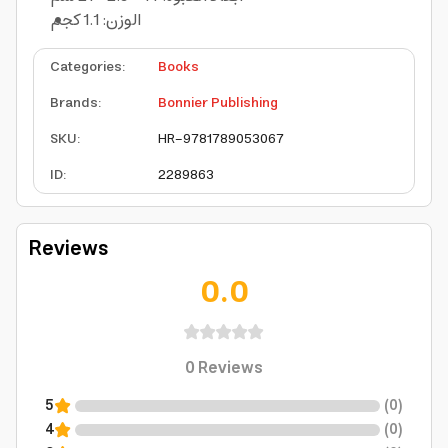
الوزن: 1.1 كجم
Categories
:
Books
Brands
:
Bonnier Publishing
SKU
:
HR-9781789053067
ID
:
2289863
Reviews
0.0
0
Reviews
5
(
0
)
4
(
0
)