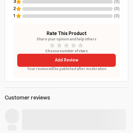
3
(
0
)
2
(
0
)
1
(
0
)
Rate This Product
Share your opinion and help others
Choose number of stars
Add Review
Your review will be published after moderation
Customer reviews