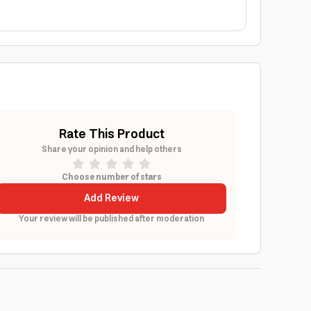
Rate This Product
Share your opinion and help others
Choose number of stars
Add Review
Your review will be published after moderation