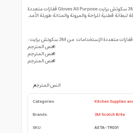
إحمي يديك من مواد التنظيف الكيميائية الخطيرة أثناء تنظيف منزلك بإستعمالك لقفازات متعددة الإستخدامات من 3M سكوتش برايت Gloves All Purpose قفازات متعددة
بطانة قطنية للراحة والمرونة والمتانة طويلة الأمد
قفازات متعددة الإستخدامات
من 3M سكوتش برايت :
النص المترجم
النص المترجم
النص المترجم
النص المترجم
Categories
:
Kitchen Supplies an
Brands
:
3M Scotch Brite
SKU
:
ASTA-TR031