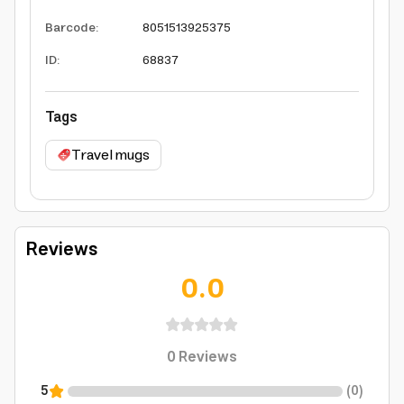
Barcode
:
8051513925375
ID
:
68837
Tags
Travel mugs
Reviews
0.0
0
Reviews
5
(
0
)