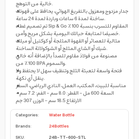
خالية من التوهج.
جدار مزدوج ومعزول بالتفريغ الهوائي، يحافظ على قهوتك
ساخنة لمدة 6 ساعات وباردة لمدة 24 ساعة.
تم تصميم غطاء Sip & Go المقاوم للتسرب بنسبة 100٪
خصيصًا لمتابعة حياتك اليومية بشكل مريح وآمن.
مثالية للعصائر أو القهوة المثلجة أو كوكتيل أو ميلك
شيك أو الشاي المثلج أو الشوكولاتة الساخنة.
مصنوعة من فولاذ مقاوم للصدأ بالإضافة أنه خالي
100٪ من BPA والسموم.
فتحة واسعة لتعبئة الثلج وتنظيف سهل لا يحتفظ ولا
ينقل أي نكهة.
مناسبة للبيت، المكتب، العمل، النادي الرياضي، السفر
السعة 600 مل - القطر: 8.0 سم - الفم: 7.2 سم -
الارتفاع 18.5 سم - الوزن 307 جم
Categories
:
Water Bottle
Brands
:
24Bottles
SKU
:
24B-TT-600-STL