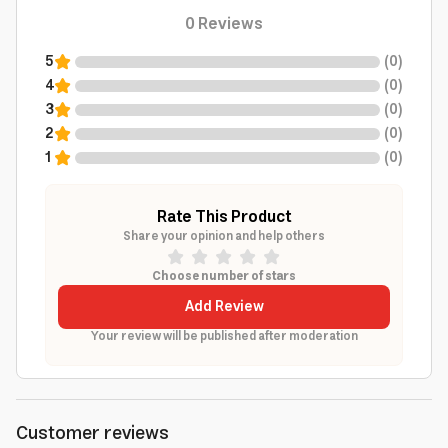
0
Reviews
5
(
0
)
4
(
0
)
3
(
0
)
2
(
0
)
1
(
0
)
Rate This Product
Share your opinion and help others
Choose number of stars
Add Review
Your review will be published after moderation
Customer reviews