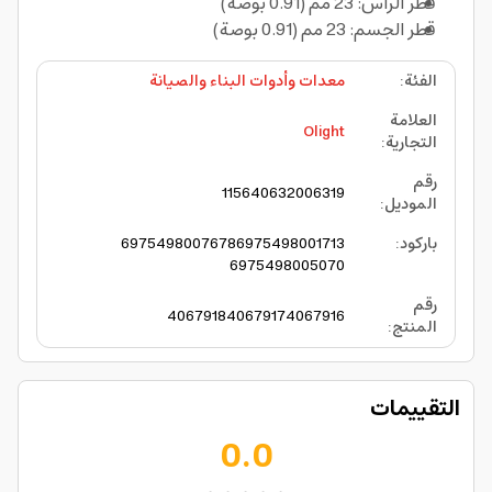
قطر الرأس: 23 مم (0.91 بوصة)
قطر الجسم: 23 مم (0.91 بوصة)
الفئة
:
معدات وأدوات البناء والصيانة
العلامة
Olight
التجارية
:
رقم
11564
06320
06319
الموديل
:
باركود
:
6975498001713
6975498007678
6975498005070
رقم
4067918
4067917
4067916
المنتج
:
التقييمات
0.0