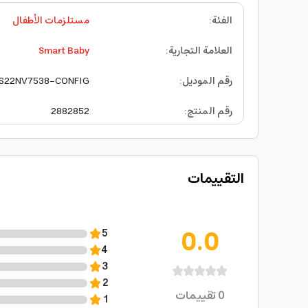
الفئة
:
مستلزمات الأطفال
العلامة التجارية
:
Smart Baby
رقم الموديل
:
S22NV7538-CONFIG
رقم المنتج
:
2882852
التقييمات
0.0
5
4
3
2
0
تقييمات
1