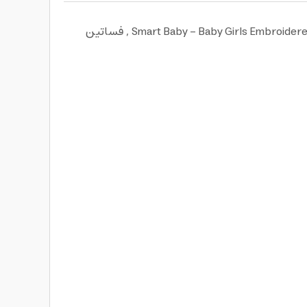
ستبهر طفلتك جميع الحاضرين بجمالها وأناقتها وكل ذلك بفضل فساتين البنات الصغار من سمارت بيبي Smart Baby - Baby Girls Embroidered Dress -blue , فساتين