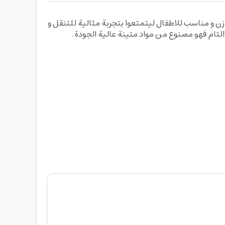
Coolwheels Dragon 3 W يساعد اطفالك الصغار على التوازن و مناسب للاطفال ليتمتعوا بتجربة مثالية للتنقل و