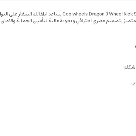
سكوتر اطفال دراجون بإضاءة ليد من ميجا ويلز heel Kick Scooter
 شكله
ي