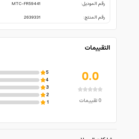
رقم الموديل
:
MTC-FR59441
رقم المنتج
:
2639331
التقييمات
0.0
5
4
3
2
0
تقييمات
1