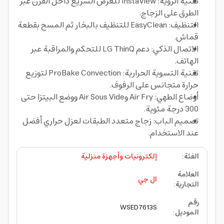
تقنية الرؤية: InstaView للعرض السريع داخل الفرن عبر
الطرق على الزجاج.
التنظيف: EasyClean للتنظيف بالبخار ثم المسح بقطعة
قماش.
الاتصال الذكي: دعم LG ThinQ للتحكم والمراقبة عبر
الهاتف.
تقنية التسوية الحرارية: ProBake Convection لتوزيع
حرارة متجانس على الرفوف.
أوضاع الطهي: Air Fry وAir Sous Vide ووضع البيتزا حتى
300 درجة مئوية.
تصميم الباب: زجاج متعدد الطبقات لعزل حراري أفضل
عند الاستخدام.
الفئة
:
إلكترونيات وأجهزة منزلية
العلامة
ال جي
التجارية
:
رقم
WSED7613S
الموديل
: