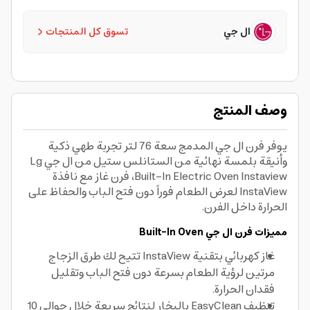
ال جي
تسوق كل المنتجات
وصف المنتج
يوفر فرن ال جي المدمج سعة 76 لتر تجربة طهي ذكية
وأنيقة بلمسة نهائية من الستانلس ستيل من ال جي Lg
Built-In Electric Oven Instaview، فرن غاز مع نافذة
InstaView لعرض الطعام فوراً دون فتح الباب والحفاظ على
الحرارة داخل الفرن.
مميزات فرن ال جي Built-In Oven
غاز كهربائي بتقنية InstaView تتيح لك طرق الزجاج
مرتين لرؤية الطعام بسرعة دون فتح الباب وتقليل
فقدان الحرارة.
تنظيف EasyClean بالبخار لنتائج سريعة خلال حوالي 10