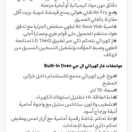
دقائق دون مواد كيميائية أو أبخرة مزعجة.
وضع Air Fry لقلي هوائي يمنح قرمشة شهية بزيت أقل
مقارنة بالقلي العميق.
خاصية Air Sous Vide لطهي منخفض الحرارة مع تدفق
هواء منتظم للحصول على قوام طري وعصارة أعلى.
غاز كهربائي بتحكم ذكي عبر تطبيق LG ThinQ لمتابعة
الطهي وضبط المؤقت وتشغيل التسخين المسبق من
الهاتف.
مواصفات غاز كهربائي ال جي Built-In Oven
النوع: فرن كهربائي مدمج للاستخدام داخل خزائن
المطبخ.
السعة: 76 لتر.
كفاءة الطاقة: A+ لتقليل استهلاك الكهرباء.
التشطيب واللون: ستانلس ستيل مع واجهة أمامية
أنيقة وزجاج أسود.
لوحة تحكم: شاشة رقمية أمامية مع أزرار لمس ومقبض
تحكم دائري لضبط الإعدادات.