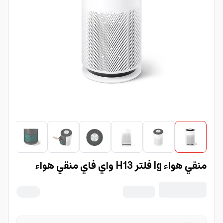
منقي هواء lg فلتر H13 واي فاي منقي هواء