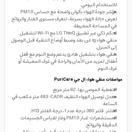
للاستخدام اليومي.
مؤشر جودة الهواء بألوان واضحة مع حساس PM1.0
لعرض حالة الهواء بسرعة، لتعرف مستوى الغبار والروائح
في المساحة المحيطة.
تحكم ذكي عبر تطبيق LG ThinQ مع Wi-Fi لتشغيل
منقي هواء lg عن بعد وضبط أوضاع التنقية قبل الوصول
إلى المنزل.
منقي هواء بتشغيل هادئ يدعم وضع النوم مع قفل
أطفال لمزيد من الأمان والراحة في غرف المعيشة أو
غرف النوم.
مواصفات منقي هواء ال جي PuriCare
التغطية الموصى بها: 62 متر مربع.
معدل توصيل الهواء النظيف CADR: ‏483 متر مكعب في
الساعة.
الفلتر: فلتر 360 درجة عدد 1، درجة الفلتر H13.
المستشعرات: غبار PM1.0 وغاز لقياس الجسيمات
الدقيقة والروائح.