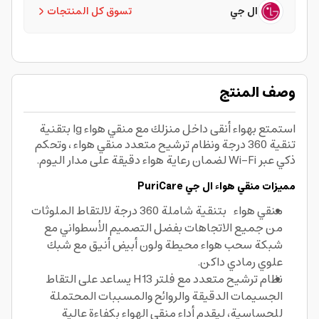
ال جي
تسوق كل المنتجات
وصف المنتج
استمتع بهواء أنقى داخل منزلك مع منقي هواء lg بتقنية
تنقية 360 درجة ونظام ترشيح متعدد منقي هواء ، وتحكم
ذكي عبر Wi-Fi لضمان رعاية هواء دقيقة على مدار اليوم.
مميزات منقي هواء ال جي PuriCare
منقي هواء بتنقية شاملة 360 درجة لالتقاط الملوثات
من جميع الاتجاهات بفضل التصميم الأسطواني مع
شبكة سحب هواء محيطة ولون أبيض أنيق مع شبك
علوي رمادي داكن.
نظام ترشيح متعدد مع فلتر H13 يساعد على التقاط
الجسيمات الدقيقة والروائح والمسببات المحتملة
للحساسية، ليقدم أداء منقي الهواء بكفاءة عالية