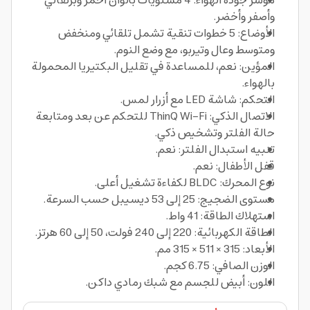
مؤشر جودة الهواء: 4 مستويات بألوان أحمر وبرتقالي
وأصفر وأخضر.
الأوضاع: 5 خطوات تنقية تشمل تلقائي ومنخفض
ومتوسط وعال وتيربو، مع وضع النوم.
المؤين: نعم، للمساعدة في تقليل البكتيريا المحمولة
بالهواء.
التحكم: شاشة LED مع أزرار لمس.
الاتصال الذكي: ThinQ Wi-Fi للتحكم عن بعد ومتابعة
حالة الفلتر وتشخيص ذكي.
تنبيه استبدال الفلتر: نعم.
قفل الأطفال: نعم.
نوع المحرك: BLDC لكفاءة تشغيل أعلى.
مستوى الضجيج: 25 إلى 53 ديسيبل حسب السرعة.
استهلاك الطاقة: 41 واط.
الطاقة الكهربائية: 220 إلى 240 فولت، 50 إلى 60 هرتز.
الأبعاد: 315 × 511 × 315 مم.
الوزن الصافي: 6.75 كجم.
اللون: أبيض للجسم مع شبك رمادي داكن.