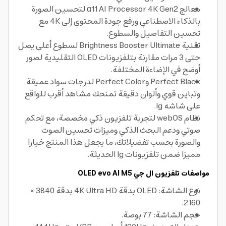
معالج α11 AI Processor 4K Gen2 لتحسين الصورة
بالذكاء الاصطناعي ورفع جودة المحتوى إلى 4K مع
تحسين التفاصيل والسطوع.
تقنية Brightness Booster Ultimate لسطوع أعلى يصل
حتى 3 مرات مقارنة بتلفزيونات OLED التقليدية لصور
أوضح في الإضاءة المختلفة.
Perfect Black وPerfect Color لدرجات سواد عميقة
وتباين قوي وألوان دقيقة تمنحك مشاهد أقرب للواقع
على شاشه lg.
نظام webOS لتجربة تلفزيون ذكي مخصصة، مع تحكم
صوتي ودعم البحث الذكي وميزات تحسين الصوت
والصورة بحسب تفضيلاتك، ما يجعل هذا المنتج خيارا
مميزا ضمن تلفزيونات lg الحديثة.
مواصفات تلفزيون ال جي OLED evo AI M5
نوع الشاشة: OLED بدقة 4K Ultra HD بدقة 3840 ×
2160.
حجم الشاشة: 77 بوصة.