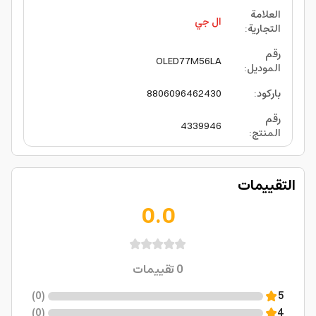
العلامة
ال جي
التجارية
:
رقم
OLED77M56LA
الموديل
:
باركود
:
8806096462430
رقم
4339946
المنتج
:
التقييمات
0.0
0
تقييمات
)
0
(
5
)
0
(
4