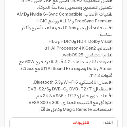
معدل التحديث: 120Hz أصلي مع VRR حتى 144Hz
لتقليل التقطيع وتحسين سلاسة الحركة.
تقنيات الألعاب: Nvidia G-Sync Compatible وAMD
FreeSync Premium وALLM ووضع HGIG.
الاستجابة: أقل من 0.1ms لتجربة لعب أسرع وأكثر
سلاسة.
HDR: Dolby Vision وHDR10 وHLG.
المعالج: α11 AI Processor 4K Gen2.
نظام التشغيل: webOS 25.
الصوت: نظام سماعات 4.2 قناة بقدرة خرج 60W مع
Dolby Atmos وصوت α11 AI Sound Pro مع محاكاة
قنوات 11.1.2.
الاتصال اللاسلكي: Wi-Fi 6 وBluetooth 5.3.
الاستقبال: DVB-T2/T وDVB-C وDVB-S2/S.
الأبعاد بدون حامل: 1712 × 986 × 24.8 مم.
التوافق مع التثبيت الجداري: VESA 300 × 300.
الملحقات: Magic Remote وكابل طاقة.
الفئة
:
تلفزيونات