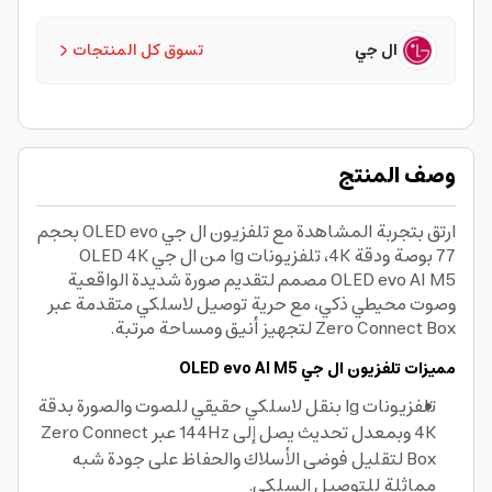
ال جي
تسوق كل المنتجات
وصف المنتج
ارتق بتجربة المشاهدة مع تلفزيون ال جي OLED evo بحجم
77 بوصة ودقة 4K، تلفزيونات lg من ال جي OLED 4K
OLED evo AI M5 مصمم لتقديم صورة شديدة الواقعية
وصوت محيطي ذكي، مع حرية توصيل لاسلكي متقدمة عبر
Zero Connect Box لتجهيز أنيق ومساحة مرتبة.
مميزات تلفزيون ال جي OLED evo AI M5
تلفزيونات lg بنقل لاسلكي حقيقي للصوت والصورة بدقة
4K وبمعدل تحديث يصل إلى 144Hz عبر Zero Connect
Box لتقليل فوضى الأسلاك والحفاظ على جودة شبه
مماثلة للتوصيل السلكي.