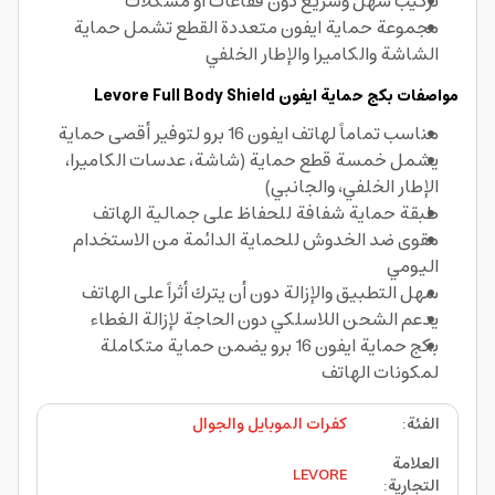
تركيب سهل وسريع دون فقاعات أو مشكلات
مجموعة حماية ايفون متعددة القطع تشمل حماية
الشاشة والكاميرا والإطار الخلفي
مواصفات بكج حماية ايفون Levore Full Body Shield
مناسب تماماً لهاتف ايفون 16 برو لتوفير أقصى حماية
يشمل خمسة قطع حماية (شاشة، عدسات الكاميرا،
الإطار الخلفي، والجانبي)
طبقة حماية شفافة للحفاظ على جمالية الهاتف
مقوى ضد الخدوش للحماية الدائمة من الاستخدام
اليومي
سهل التطبيق والإزالة دون أن يترك أثراً على الهاتف
يدعم الشحن اللاسلكي دون الحاجة لإزالة الغطاء
بكج حماية ايفون 16 برو يضمن حماية متكاملة
لمكونات الهاتف
الفئة
:
كفرات الموبايل والجوال
العلامة
LEVORE
التجارية
: