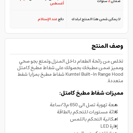
ضمان
2
سنوات
أغسطس
لا يمكن شحن هذا المنتج لبلدك
دفع
عند الإستلام
وصف المنتج
تخلص من رائحة الطعام داخل المنزل وتمتع بجو صحي
ومميز ضمن مطبخك بحصولك على شفاط مطبخ كامتل
Kumtel Built-In Range Hood شفاط مطبخ بمزايا شفط
متعددة.
مميزات شفاط مطبخ كامتل:
سعة تهوية تصل الى 650 م3/ساعة
ثلاثة مستويات للتحكم بالطاقة
امكانية التحكم باللمس
إنارة LED