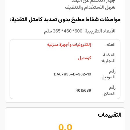
جهاز للتحكم عن البعد
سهل الاستخدام والتنظيف
مواصفات شفاط مطبخ بدون تمديد كامتل التقنية:
الأبعاد التقريبية: 600*460*365 ملم
الفئة
:
إلكترونيات وأجهزة منزلية
العلامة
كومتيل
التجارية
:
رقم
362-10-DA6/835-B
الموديل
:
رقم
4015639
المنتج
:
التقييمات
0.0