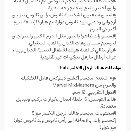
مجسم هالك الاخضر بحجم ديلوكس مع تفاصيل لافتة
ولون أخضر واضح وملامح وجه معبّرة.
يتضمن قطعتين لشخصية ثانوس، رأس ثانوس بتزيين
أرجواني وذهبي، ويد ثانوس دوارة مع هراوة لإضافة تنوع
أكبر في المزج.
إكسسوارات ظاهرة بالصور مثل الدرع الكبير والصولجان،
لتوسيع سيناريوهات القتال واللعب التمثيلي.
خيار مثالي كـ لعبة هولك للأطفال لتنمية الخيال وبناء
عوالم أبطال مارفل بتركيبات غير تقليدية.
مواصفات هالك الرجل الاخضر Hulk
نوع المنتج: مجسم أكشن ديلوكس قابل للتفكيك
والمزج من Marvel MixMashers.
الطول التقريبي: 12 سم.
نقاط التوصيل: 16 نقطة اتصال لخيارات تركيب وتبديل
متعددة.
المحتويات: مجسم هالك الرجل الاخضر مع 5
إكسسوارات، بالإضافة إلى رأس ثانوس ويد ثانوس دوارة
مع هراوة.