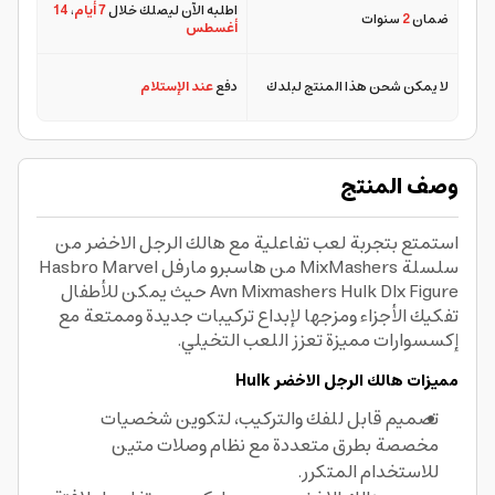
اطلبه الآن ليصلك خلال
7 أيام
،
14
ضمان
2
سنوات
أغسطس
لا يمكن شحن هذا المنتج لبلدك
دفع
عند الإستلام
وصف المنتج
استمتع بتجربة لعب تفاعلية مع هالك الرجل الاخضر من
سلسلة MixMashers من هاسبرو مارفل Hasbro Marvel
Avn Mixmashers Hulk Dlx Figure حيث يمكن للأطفال
تفكيك الأجزاء ومزجها لإبداع تركيبات جديدة وممتعة مع
إكسسوارات مميزة تعزز اللعب التخيلي.
مميزات هالك الرجل الاخضر Hulk
تصميم قابل للفك والتركيب، لتكوين شخصيات
مخصصة بطرق متعددة مع نظام وصلات متين
للاستخدام المتكرر.