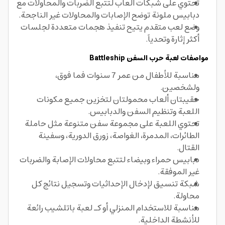
تحتوي على شبكات ألعاب لتتبع الضربات والمحاولات مع
دبابيس ملونة توضح الإصابات والمحاولات غير الناجحة.
وضع لعب متقدم يتيح تنفيذ هجمات متعددة لجلسات
أكثر إثارة وتحدياً.
مواصفات لعبة حرب السفن Battleship
مناسبة للأطفال من عمر 7 سنوات فما فوق،
ولشخصين.
حقيبتان ألعاب محمولتان لتخزين جميع مكونات
اللعبة وتنظيم السفن والدبابيس.
تحتوي اللعبة على مجموعة سفن متنوعة مثل حاملة
الطائرات، المدمرة، الغواصة، زورق الدورية، وسفينة
القتال.
دبابيس حمراء وبيضاء لتتبع محاولات الإصابة والضربات
غير الموفقة.
شبكة تنسيق لإدخال الإحداثيات وتسجيل نتائج كل
محاولة.
مناسبة للاستخدام المنزلي أو كـ لعبة باتلشيب رائعة
للأنشطة الداخلية.