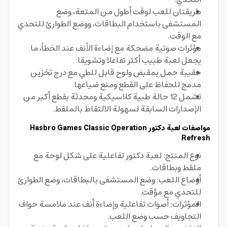
طريقتان للعب لوقت أطول من المتعة، وضع
المستشفى باستخدام البطاقات، ووضع الطوارئ للتحدي
مع الوقت.
مؤثرات صوتية مضحكة مع إضاءة الأنف عند الخطأ، ما
يجعل لعبة طبيب أكثر تفاعلا وتشويقا.
حقيبة حمل بمقبض ولوح قابل للطي مع درج تخزين
مدمج للحفاظ على القطع ومنع ضياعها.
تشمل 12 حالة طبية كلاسيكية ومحدثة بقطع أكبر من
الإصدارات السابقة لسهولة الالتقاط بالملقط.
مواصفات لعبة دكتور Hasbro Games Classic Operation
Refresh
نوع المنتج: لعبة دكتور تفاعلية على شكل لوحة مع
ملقط وبطاقات.
أوضاع اللعب: وضع المستشفى بالبطاقات، وضع الطوارئ
للتحدي مع مؤقت.
المؤثرات: أصوات تفاعلية وإضاءة أنف عند ملامسة حواف
التجاويف حسب وضع اللعب.