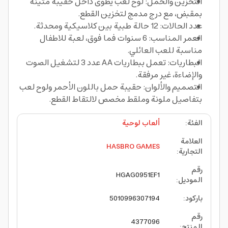
التخزين والحمل: لوح لعب يطوى داخل حقيبة متينة
بمقبض، مع درج مدمج لتخزين القطع.
عدد الحالات: 12 حالة طبية بين كلاسيكية ومحدثة.
العمر المناسب: 6 سنوات فما فوق، لعبة للاطفال
مناسبة للعب العائلي.
البطاريات: تعمل ببطاريات AA عدد 3 لتشغيل الصوت
والإضاءة، غير مرفقة.
التصميم والألوان: حقيبة حمل باللون الأحمر ولوح لعب
بتفاصيل ملونة وملقط مخصص لالتقاط القطع.
الفئة
:
ألعاب لوحية
العلامة
HASBRO GAMES
التجارية
:
رقم
HGAG0951EF1
الموديل
:
باركود
:
5010996307194
رقم
4377096
المنتج
: