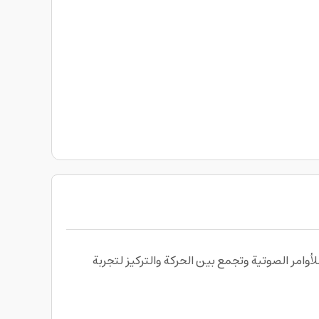
ل من هاسبرو كيمز Hasbro Games Bop It! Electronic Game، حيث تستجيب للأوامر الصوتية وتجمع بين الحركة والتركيز لتجربة