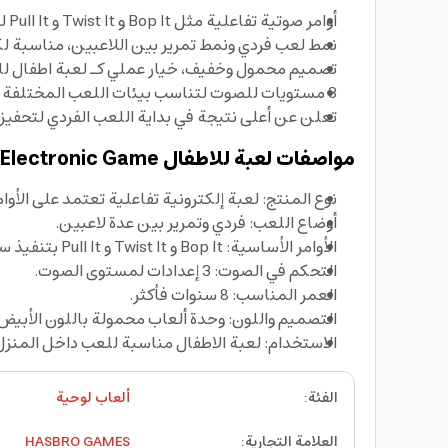
أوامر صوتية تفاعلية مثل Bop It و Twist It و Pull It لزيادة الحماس ورد الفعل السريع.
نمط لعب فردي ونمط تمرير بين اللاعبين، مناسبة لك
تصميم محمول وخفيف، خيار عملي كـ لعبة اطفال للرحل
3 مستويات للصوت لتناسب بيئات اللعب المختلفة داخل المنزل أو أثناء التنقل.
تعلن عن أعلى نتيجة في بداية اللعب الفردي لتحفيز 
مواصفات لعبة للاطفال Hasbro Games Bop It! Electronic Game
نوع المنتج: لعبة إلكترونية تفاعلية تعتمد على الأوام
أوضاع اللعب: فردي وتمرير بين عدة لاعبين.
الأوامر الأساسية: Bop It و Twist It و Pull It بتنفيذ سريع حسب الترتيب العشوائي.
التحكم في الصوت: 3 إعدادات لمستوى الصوت.
العمر المناسب: 8 سنوات فأكثر.
التصميم واللون: وحدة ألعاب محمولة باللون الأبي
الاستخدام: لعبة الاطفال مناسبة للعب داخل المنزل 
الفئة
:
ألعاب لوحية
العلامة التجارية
:
HASBRO GAMES