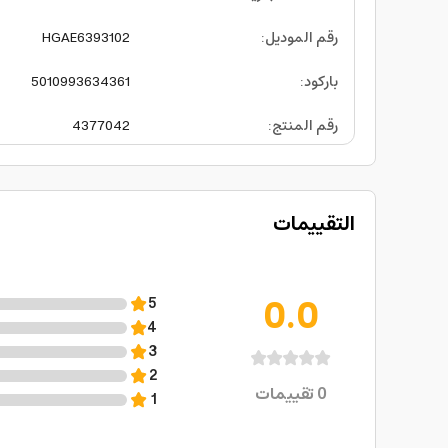
رقم الموديل
:
HGAE6393102
باركود
:
5010993634361
رقم المنتج
:
4377042
التقييمات
0.0
5
4
3
2
0
تقييمات
1