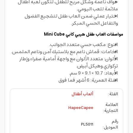
حواف ناعمة وشكل مريح للطفل، لتكون لعبه اطفال
ملائمة للعب اليومي.
اختيار عملي ضمن العاب طفل لتشجيع الفضول
والتفاعل الحسي المبكر.
مواصفات العاب طفل
هيبي كابي
Mini Cube
النوع: مكعب حسي متعدد الجوانب.
الخامات: قماش ناعم مع بلاستيك آمن وناعم الملمس.
الألوان: متعدد الألوان مع واجهة أمامية صفراء وإطار
تركوازي وهيكل أبيض.
الأبعاد: 10.7 × 9.1 × 9 سم.
الفئة العمرية: 6 أشهر فما فوق
الفئة
:
ألعاب أطفال
العلامة
HapeeCapee
التجارية
:
رقم
PL5011
الموديل
: