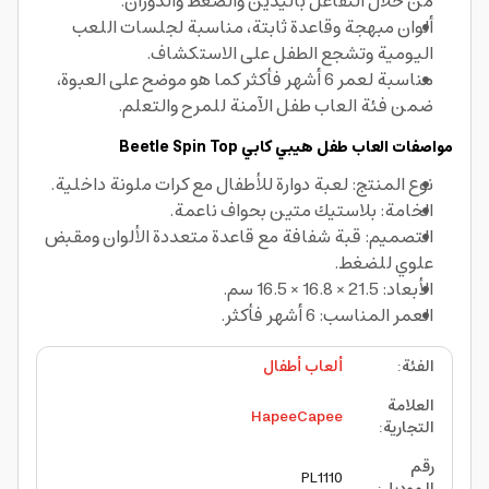
من خلال التفاعل باليدين والضغط والدوران.
ألوان مبهجة وقاعدة ثابتة، مناسبة لجلسات اللعب
اليومية وتشجع الطفل على الاستكشاف.
مناسبة لعمر 6 أشهر فأكثر كما هو موضح على العبوة،
ضمن فئة العاب طفل الآمنة للمرح والتعلم.
مواصفات العاب طفل
هيبي كابي
Beetle Spin Top
نوع المنتج: لعبة دوارة للأطفال مع كرات ملونة داخلية.
الخامة: بلاستيك متين بحواف ناعمة.
التصميم: قبة شفافة مع قاعدة متعددة الألوان ومقبض
علوي للضغط.
الأبعاد: 21.5 × 16.8 × 16.5 سم.
العمر المناسب: 6 أشهر فأكثر.
الفئة
:
ألعاب أطفال
العلامة
HapeeCapee
التجارية
:
رقم
PL1110