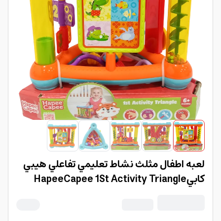
لعبه اطفال مثلث نشاط تعليمي تفاعلي هيبي
كابيHapeeCapee 1St Activity Triangle