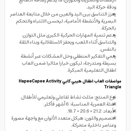
الإمساك والتحريك والدوران، ما يدعم رشاقة الأصابع
ودقة حركة اليد.
يعزز التناسق بين اليد والعين من خلال متابعة العناصر
البصرية والأنشطة الأمامية، ليحسن الانتباه والتحكم
بالحركة.
يدعم تنمية المهارات الحركية الكبرى مثل التوازن
والتناسق أثناء اللعب، ويحفز الاستقلالية وبناء الثقة
بالنفس.
ينمي التفكير المنطقي وحل المشكلات عبر أنشطة
بسيطة ومتدرجة، ليكون خيارا مثاليا ضمن العاب
اطفال التعليمية المبكرة.
مواصفات العاب اطفال
هيبي كابي
HapeeCapee Activity
Triangle
نوع المنتج: مثلث نشاط تفاعلي وتعليمي للأطفال.
الفئة العمرية المناسبة: 6 أشهر فأكثر.
الأبعاد: 21.2 × 20.6 × 18.7.
التصميم واللون: هيكل متعدد الألوان مع واجهة مصورة
وعناصر داخلية متحركة.