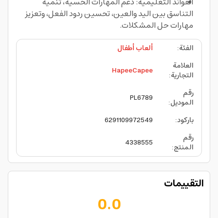
الفوائد التعليمية: دعم المهارات الحسية، تنمية
التناسق بين اليد والعين، تحسين ردود الفعل، وتعزيز
مهارات حل المشكلات.
الفئة
:
ألعاب أطفال
العلامة
HapeeCapee
التجارية
:
رقم
PL6789
الموديل
:
باركود
:
6291109972549
رقم
4338555
المنتج
:
التقييمات
0.0