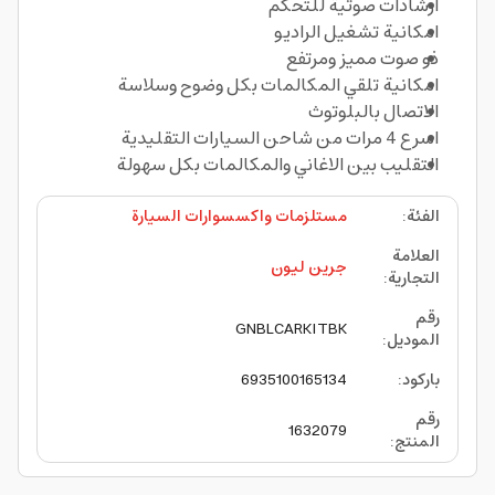
ارشادات صوتية للتحكم
امكانية تشغيل الراديو
ذو صوت مميز ومرتفع
امكانية تلقي المكالمات بكل وضوح وسلاسة
الاتصال بالبلوتوث
اسرع 4 مرات من شاحن السيارات التقليدية
التقليب بين الاغاني والمكالمات بكل سهولة
الفئة
:
مستلزمات واكسسوارات السيارة
العلامة
جرين ليون
التجارية
:
رقم
GNBLCARKITBK
الموديل
:
باركود
:
6935100165134
رقم
1632079
المنتج
: