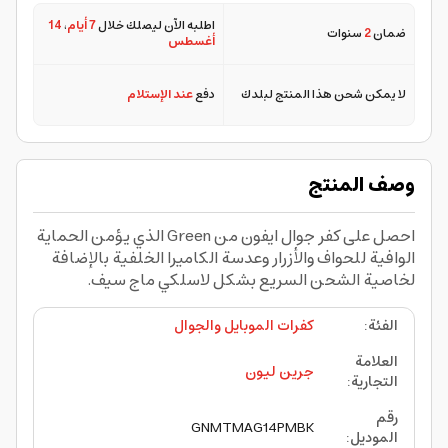
اطلبه الآن ليصلك خلال
7 أيام
،
14
ضمان
2
سنوات
أغسطس
لا يمكن شحن هذا المنتج لبلدك
دفع
عند الإستلام
وصف المنتج
احصل على كفر جوال ايفون من Green الذي يؤمن الحماية
الوافية للحواف والأزرار وعدسة الكاميرا الخلفية بالإضافة
لخاصية الشحن السريع بشكل لاسلكي ماج سيف.
الفئة
:
كفرات الموبايل والجوال
العلامة
جرين ليون
التجارية
:
رقم
GNMTMAG14PMBK
الموديل
: