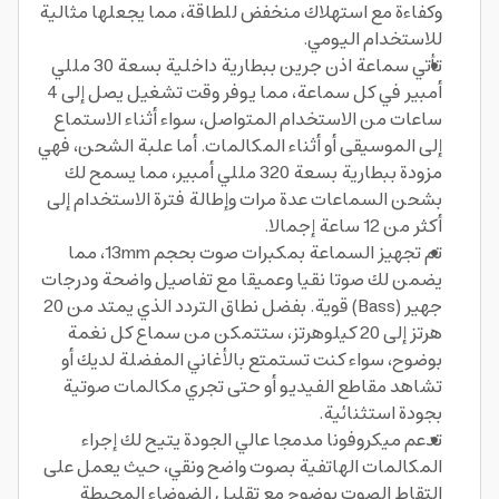
وكفاءة مع استهلاك منخفض للطاقة، مما يجعلها مثالية
للاستخدام اليومي.
تأتي سماعة اذن جرين ببطارية داخلية بسعة 30 مللي
أمبير في كل سماعة، مما يوفر وقت تشغيل يصل إلى 4
ساعات من الاستخدام المتواصل، سواء أثناء الاستماع
إلى الموسيقى أو أثناء المكالمات. أما علبة الشحن، فهي
مزودة ببطارية بسعة 320 مللي أمبير، مما يسمح لك
بشحن السماعات عدة مرات وإطالة فترة الاستخدام إلى
أكثر من 12 ساعة إجمالا.
تم تجهيز السماعة بمكبرات صوت بحجم 13mm، مما
يضمن لك صوتا نقيا وعميقا مع تفاصيل واضحة ودرجات
جهير (Bass) قوية. بفضل نطاق التردد الذي يمتد من 20
هرتز إلى 20 كيلوهرتز، ستتمكن من سماع كل نغمة
بوضوح، سواء كنت تستمتع بالأغاني المفضلة لديك أو
تشاهد مقاطع الفيديو أو حتى تجري مكالمات صوتية
بجودة استثنائية.
تدعم ميكروفونا مدمجا عالي الجودة يتيح لك إجراء
المكالمات الهاتفية بصوت واضح ونقي، حيث يعمل على
التقاط الصوت بوضوح مع تقليل الضوضاء المحيطة