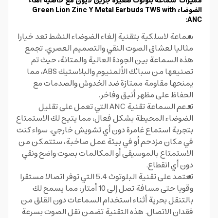
مميزات سماعه بلوتوث صغيرة جرين لايون مع خاصية الغاء
الضوضاء Green Lion Zinc Y Metal Earbuds TWS with
ANC:
سماعة لاسلكية بتقنية إلغاء الضوضاء النشط تعد خيارا
مثاليا لعشاق الصوت النقي والتصميم العصري. تجمع
هذه السماعة بين الجودة العالية والمتانة، حيث تم
تصنيعها من سبائك الألمنيوم والبلاستيك ABS، مما
يمنحها مقاومة ممتازة ضد الخدوش والصدمات مع
الحفاظ على مظهر أنيق وفاخر.
تدعم السماعة تقنية ANC التي تعمل على تقليل
الضوضاء المحيطة بشكل فعال، مما يتيح لك الاستمتاع
بتجربة استماع غامرة دون أي تشويش خارجي. سواء كنت
في مكان مزدحم أو في بيئة عمل صاخبة، ستتمكن من
الاستمتاع بالموسيقى أو المكالمات بصوت واضح ونقي
دون أي انقطاع.
تعتمد على تقنية البلوتوث 5.4 التي توفر اتصالا مستقرا
وقويا حتى مسافة تصل إلى 10 أمتار، مما يسمح لك
بالتنقل بحرية أثناء استخدام السماعات دون القلق من
فقدان الاتصال. هذه التقنية تضمن نقل الصوت بسرعة