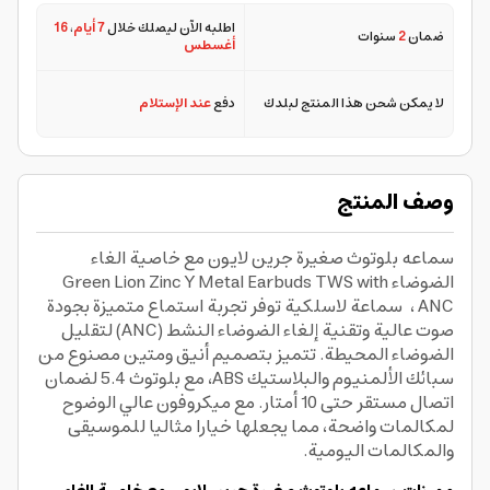
اطلبه الآن ليصلك خلال
7 أيام
،
16
ضمان
2
سنوات
أغسطس
لا يمكن شحن هذا المنتج لبلدك
دفع
عند الإستلام
وصف المنتج
سماعه بلوتوث صغيرة جرين لايون مع خاصية الغاء
الضوضاء Green Lion Zinc Y Metal Earbuds TWS with
ANC ، سماعة لاسلكية توفر تجربة استماع متميزة بجودة
صوت عالية وتقنية إلغاء الضوضاء النشط (ANC) لتقليل
الضوضاء المحيطة. تتميز بتصميم أنيق ومتين مصنوع من
سبائك الألمنيوم والبلاستيك ABS، مع بلوتوث 5.4 لضمان
اتصال مستقر حتى 10 أمتار. مع ميكروفون عالي الوضوح
لمكالمات واضحة، مما يجعلها خيارا مثاليا للموسيقى
والمكالمات اليومية.