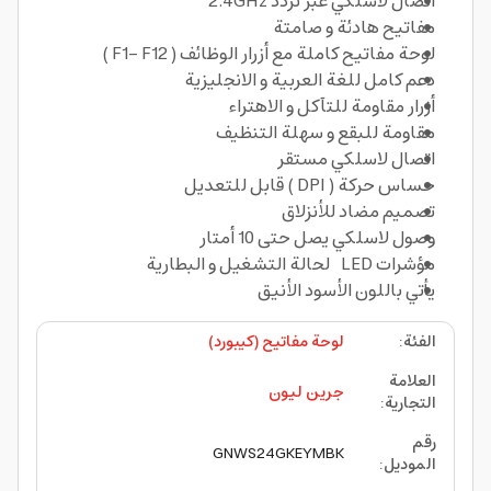
اتصال لاسلكي عبر تردد 2.4GHz
مفاتيح هادئة و صامتة
لوحة مفاتيح كاملة مع أزرار الوظائف ( F1- F12 )
دعم كامل للغة العربية و الانجليزية
أزرار مقاومة للتآكل و الاهتراء
مقاومة للبقع و سهلة التنظيف
اتصال لاسلكي مستقر
حساس حركة ( DPI ) قابل للتعديل
تصميم مضاد للأنزلاق
وصول لاسلكي يصل حتى 10 أمتار
مؤشرات LED لحالة التشغيل و البطارية
يأتي باللون الأسود الأنيق
الفئة
:
لوحة مفاتيح (كيبورد)
العلامة
جرين ليون
التجارية
:
رقم
GNWS24GKEYMBK
الموديل
: