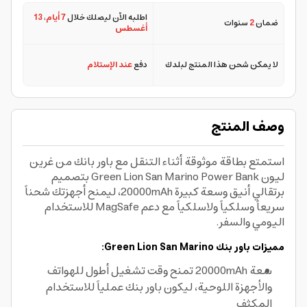
اطلبه الآن ليصلك خلال
7 أيام
،
13
ضمان
2
سنوات
أغسطس
لا يمكن شحن هذا المنتج لبلدك
دفع
عند الإستلام
وصف المنتج
استمتع بطاقة موثوقة أثناء التنقل مع باور بانك من غرين
ليون Green Lion San Marino Power Bank بتصميم
برتقالي أنيق وسعة كبيرة 20000mAh، ليمنح أجهزتك شحناً
سريعاً وسلكياً ولاسلكياً مع دعم MagSafe للاستخدام
اليومي والسفر.
مميزات باور بنك Green Lion San Marino:
سعة 20000mAh تمنح وقت تشغيل أطول للهواتف
والأجهزة اللوحية، ليكون باور بنك عملياً للاستخدام
المكثف