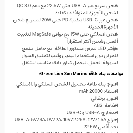
شحن سريع عبر USB-A حتى 22.5W مع دعم QC 3.0
لشحن الأجهزة المتوافقة بكفاءة
شحن عبر USB-C بتقنية PD حتى 20W لتسريع شحن
الأجهزة الحديثة
شحن لاسلكي حتى 15W مع توافق MagSafe لتثبيت
أفضل وشحن أكثر استقراراً
مؤشر LED لعرض مستوى الطاقة، مع حامل مدمج
للعرض دون استخدام اليدين وثقب لتعليق السوار
لسهولة الحمل، ليعمل كباور بانك مناسب للتنقل
مواصفات بنك طاقة Green Lion San Marino:
النوع: بنك طاقة محمول للشحن السلكي واللاسلكي
السعة: 20000 mAh
اللون: برتقالي
الخامة: ABS
المخارج: USB-A و USB-C
إخراج USB-A: 5V/3A، 9V/2A، 10V/2.25A، 12V/1.5A
بحد أقصى 22.5W