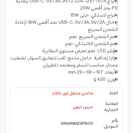
إخراج USB-C: 5V/3A، 9V/2.22A، 12V/1.67A بتقنية
PD بحد أقصى 20W
إخراج لاسلكي: حتى 15W
إدخال USB-C: 5V/3A، 9V/2A بحد أقصى 18W لإعادة
الشحن السريع
دعم الشحن السريع: نعم
دعم الشحن اللاسلكي: نعم
مؤشر LED: نعم لعرض مستوى البطارية
مزايا إضافية: حامل مدمج، ثقب لتعليق السوار، تشطيب
ممتاز، مناسب للسفر ومعتمد للطيران
الأبعاد: 107 × 69 × 29 mm
الوزن: 420 g
الفئة
:
شاحن متنقل (بور بانك)
العلامة
جرين ليون
التجارية
:
رقم
GNSANM20PBOG
الموديل
: