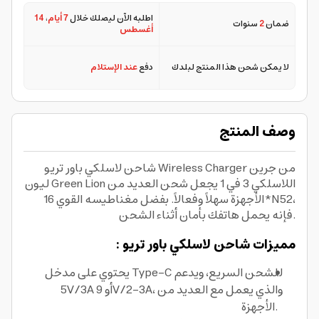
اطلبه الآن ليصلك خلال
7 أيام
،
14
ضمان
2
سنوات
أغسطس
لا يمكن شحن هذا المنتج لبلدك
دفع
عند الإستلام
وصف المنتج
شاحن لاسلكي باور تريو Wireless Charger من جرين
ليون Green Lion اللاسلكي 3 في 1 يجعل شحن العديد من
الأجهزة سهلاً وفعالاً. بفضل مغناطيسه القوي 16*N52،
فإنه يحمل هاتفك بأمان أثناء الشحن.
مميزات شاحن لاسلكي باور تريو :
يحتوي على مدخل Type-C للشحن السريع، ويدعم
5V/3A أو 9V/2-3A، والذي يعمل مع العديد من
الأجهزة.