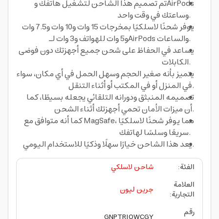
تم تصميم هذا الشاحن لتشغيل هاتفك وAirPods
وساعتك في وقت واحد.
يوفر شحنًا لاسلكيًا بمخرجات 15 وات و10 وات و7.5 وات
و5 وات للهواتف و3 وات لـAirPods والساعات.
يساعد في الحفاظ على شحن جميع أجهزتك دون فوضى
الكابلات.
يتميز بأنه صغير الحجم وسهل الحمل في أي مكان، سواء
في المنزل أو في المكتب أو أثناء التنقل.
تصميمه المنبثق ودورانه التلقائي يجعله بسيطًا، كما
أن ميزات الأمان تحمي أجهزتك أثناء الشحن.
كما أنه متوافق مع MagSafe، مما يوفر شحنًا لاسلكيًا
سريعًا وسلسًا لهاتفك.
يعد هذا الشاحن خيارًا سهلًا وذكيًا للاستخدام اليومي.
الفئة
:
شاحن لاسلكي
العلامة
جرين ليون
التجارية
:
رقم
GNPTRIOWCGY