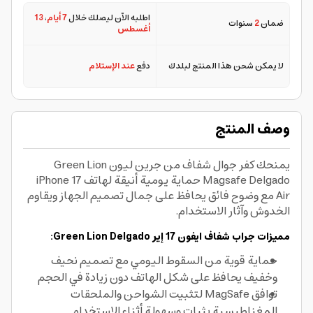
اطلبه الآن ليصلك خلال
7 أيام
،
13
ضمان
2
سنوات
أغسطس
لا يمكن شحن هذا المنتج لبلدك
دفع
عند الإستلام
وصف المنتج
يمنحك كفر جوال شفاف من جرين ليون Green Lion
Magsafe Delgado حماية يومية أنيقة لهاتف iPhone 17
Air مع وضوح فائق يحافظ على جمال تصميم الجهاز ويقاوم
الخدوش وآثار الاستخدام.
مميزات جراب شفاف ايفون 17 إير Green Lion Delgado:
حماية قوية من السقوط اليومي مع تصميم نحيف
وخفيف يحافظ على شكل الهاتف دون زيادة في الحجم
توافق MagSafe لتثبيت الشواحن والملحقات
المغناطيسية بثبات وسهولة أثناء الاستخدام