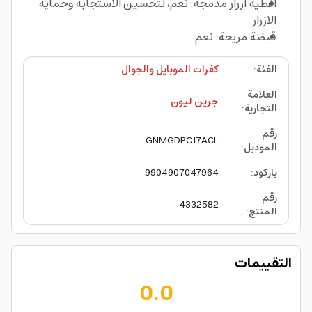
أغطية أزرار مدمجة: نعم، لتحسين الاستجابة وحماية
الازرار
قبضة مريحة: نعم
الفئة
:
كفرات الموبايل والجوال
العلامة
جرين ليون
التجارية
:
رقم
GNMGDPC17ACL
الموديل
:
باركود
:
9904907047964
رقم
4332582
المنتج
:
التقييمات
0.0