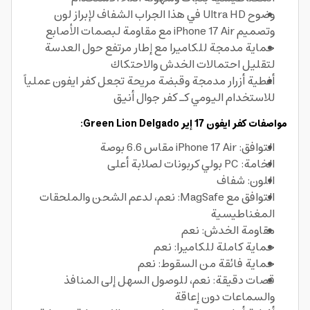
وضوح Ultra HD في هذا الجراب الشفاف لإبراز لون
وتصميم iPhone 17 Air مع مقاومة لبصمات الأصابع
حماية مدمجة للكاميرا مع إطار مرتفع حول العدسة
لتقليل احتمالات الخدش والاحتكاك
أغطية أزرار مدمجة وقبضة مريحة تجعل كفر ايفون عملياً
للاستخدام اليومي كـ كفر جوال أنيق
مواصفات كفر ايفون 17 إير Green Lion Delgado:
التوافق: iPhone 17 Air مقاس 6.6 بوصة
الخامة: PC بولي كربونات لصلابة أعلى
اللون: شفاف
التوافق مع MagSafe: نعم، لدعم الشحن والملحقات
المغناطيسية
مقاومة الخدش: نعم
حماية كاملة للكاميرا: نعم
حماية فائقة من السقوط: نعم
قصات دقيقة: نعم، للوصول السهل إلى المنافذ
والسماعات دون إعاقة