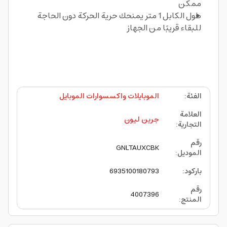
ممكن
طول الكابل 1 متر يمنحك حرية الحركة دون الحاجة
للبقاء قريبًا من الجهاز
الفئة
:
الموبايلات واكسسوارات الموبايل
العلامة
جرين ليون
التجارية
:
رقم
GNLTAUXCBK
الموديل
:
باركود
:
6935100180793
رقم
4007396
المنتج
: