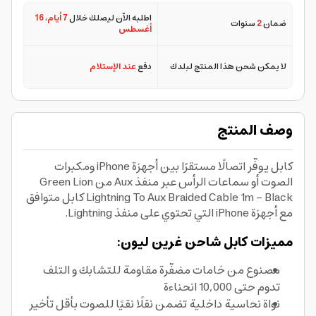
اطلبه الآن ليصلك خلال
7 أيام
،
16
ضمان
2
سنوات
أغسطس
لا يمكن شحن هذا المنتج لبلدك
دفع
عند الإستلام
وصف المنتج
كابل يوفّر اتصالًا مستقرًا بين أجهزة iPhone ومكبرات
الصوت أو سماعات الرأس عبر منفذ Aux من Green Lion
Lightning To Aux Braided Cable 1m - Black كابل متوافق
مع أجهزة iPhone التي تحتوي على منفذ Lightning.
مميزات كابل شاحن غرين ليون:
مصنوع من خامات مضفّرة مقاومة للتشابك و التلف
تدوم حتى 10,000 انحناءة
نواة نحاسية داخلية تضمن نقلًا نقيًا للصوت بأقل تأخير