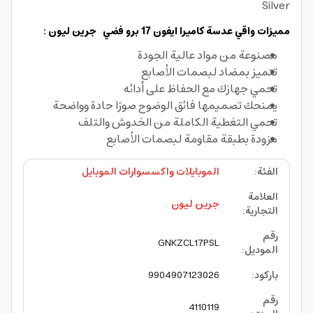
Silver
مميزات واقي عدسة كاميرا ايفون 17 برو فضي جرين ليون :
مصنوعة من مواد عالية الجودة
تتميز بمضاد لبصمات الأصابع
تحمي جهازك مع الحفاظ على أدائه
يمنحك تصميمها فائق الوضوح صورًا حادة وواضحة
تحمي التغطية الكاملة من الخدوش والتلف
مزودة بطبقة مقاومة لبصمات الأصابع
الفئة
:
الموبايلات واكسسوارات الموبايل
العلامة
جرين ليون
التجارية
:
رقم
GNKZCL17PSL
الموديل
:
باركود
:
9904907123026
رقم
4110119