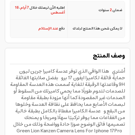
اطلبه الآن ليصلك خلال
7 أيام
،
16
ضمان
2
سنوات
أغسطس
لا يمكن شحن هذا المنتج لبلدك
دفع
عند الإستلام
وصف المنتج
أشتري هذا الواقي الذي توفر عدسة كاميرا جرين ليون
حماية فائقة لكاميرا ايفون 17 برو بفضل صلابتها الفائقة
9H وقاعدتها الرقيقة للغاية صُممت هذه العدسة المقاومة
للصدمات لتدوم طويلًا مما يحمي كاميرتك من السقوط أو
الصدمات غير المقصودة كما أنها مزودة بطبقة مقاومة
لبصمات الأصابع مما يحافظ على نظافة العدسة وخلوها
من البقع و عدسة الكاميرا مغطاة بالكامل بطبقة خالية
من الفقاعات مما يوفر تركيبًا سهلًا ومريحًا و يمنحك
تصميمها فائق الوضوح صورًا حادة وواضحة وذلك من خلال
Green Lion Kanzen Camera Lens For Iphone 17Pro