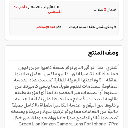
اطلبه الآن ليصلك خلال
7 أيام
،
17
ضمان
2
سنوات
أغسطس
لا يمكن شحن هذا المنتج لبلدك
دفع
عند الإستلام
وصف المنتج
أشتري هذا الواقي الذي توفر عدسة كاميرا جرين ليون
حماية فائقة لكاميرا ايفون 17 برو ماكس بفضل صلابتها
الفائقة 9H وقاعدتها الرقيقة للغاية صُممت هذه العدسة
المقاومة للصدمات لتدوم طويلًا مما يحمي كاميرتك من
السقوط أو الصدمات غير المقصودة كما أنها مزودة بطبقة
مقاومة لبصمات الأصابع مما يحافظ على نظافة العدسة
وخلوها من البقع و عدسة الكاميرا مغطاة بالكامل بطبقة
خالية من الفقاعات مما يوفر تركيبًا سهلًا ومريحًا و يمنحك
تصميمها فائق الوضوح صورًا حادة وواضحة وذلك من خلال
Green Lion Kanzen Camera Lens For Iphone 17Pro