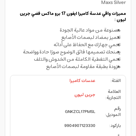
Maxs Silver
مميزات واقي عدسة كاميرا ايفون 17 برو ماكس فضي جرين
ليون :
مصنوعة من مواد عالية الجودة
تتميز بمضاد لبصمات الأصابع
تحمي جهازك مع الحفاظ على أدائه
يمنحك تصميمها فائق الوضوح صورًا حادة وواضحة
تحمي التغطية الكاملة من الخدوش والتلف
مزودة بطبقة مقاومة لبصمات الأصابع
الفئة
:
عدسات كاميرا
العلامة
جرين ليون
التجارية
:
رقم
GNKZCL17PMSL
الموديل
:
باركود
:
9904907123330