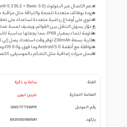
تدعم الاتصال عبر البلوتوث (Bluetooth 5.3 BLE + Basic 3.0) وتتيح استقبال المكالمات والإشعارات الاجتماعية مباشرة على المعصم
مزودة بوظائف متعددة للصحة واللياقة مثل مراقبة مع
تحتوي على أوضاع رياضية متعددة تساعدك على تحقي
زر دوّار يسهل التنقل بين القوائم، ويضيف لمسة عمل
مقاومة للماء بمعيار IP68، مما يجعلها مناسبة للاستخدام أثناء التمارين أو في الظروف الرطبة
بطارية بسعة 230mAh توفر وقت استعداد يصل إلى 35 يومًا، وعمر استخدام فعلي من 5 إلى 7 أيام، مع شحن مغناطيسي سريع خلال 2–3 ساعات
متوافقة مع أنظمة Android 5.0 وما فوق، وiOS 9.0 وما فوق، مما يضمن توافقًا واسعًا مع الهواتف الذكية
تشمل ميزات إضافية مثل التحكم بالموسيقى، الاتصال عبر البلوتوث
الفئة
:
ساعة يد ذكية
العلامة التجارية
:
جرين ليون
رقم الموديل
:
GNGTFTSWPK
باركود
:
6935100189581