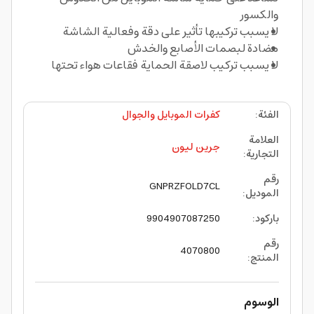
والكسور
لا يسبب تركيبها تأثير على دقة وفعالية الشاشة
مضادة لبصمات الأصابع والخدش
لا يسبب تركيب لاصقة الحماية فقاعات هواء تحتها
الفئة
:
كفرات الموبايل والجوال
العلامة
جرين ليون
التجارية
:
رقم
GNPRZFOLD7CL
الموديل
:
باركود
:
9904907087250
رقم
4070800
المنتج
:
الوسوم