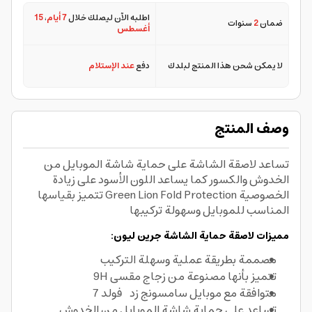
اطلبه الآن ليصلك خلال
7 أيام
،
15
ضمان
2
سنوات
أغسطس
لا يمكن شحن هذا المنتج لبلدك
دفع
عند الإستلام
وصف المنتج
تساعد لاصقة الشاشة على حماية شاشة الموبايل من
الخدوش والكسور كما يساعد اللون الأسود على زيادة
الخصوصية Green Lion Fold Protection تتميز بقياسها
المناسب للموبايل وسهولة تركيبها
مميزات لاصقة حماية الشاشة جرين ليون:
مصممة بطريقة عملية وسهلة التركيب
تتميز بأنها مصنوعة من زجاج مقسى 9H
متوافقة مع موبايل سامسونج زد فولد 7
تساعد على حماية شاشة الموبايل من الخدوش